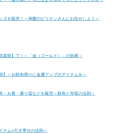
ッズを販売！～神癒のビリケンさんにお任せしよう～
倶楽部】で！～「金（ゴールド）」の効果～
部】～お財布周りに金運アップのアイテムを～
布・お香・盛り塩などを販売～財布と年収の法則～
イテム×引き寄せの法則～