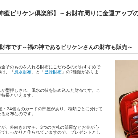
神癒ビリケン倶楽部】～お財布周りに金運アップ
財布です～福の神であるビリケンさんの財布も販売～
お金そのものを入れる財布にこだわるのがおすすめで
布は、「
風水財布
」と「
巳禄財布
」の2種類がありま
んが型押しされ、風水の技を詰め込んだ財布です。こ
が特長といえます。
屋・24個ものカードの部屋があり、種類ごとに分けて
せる財布なのです。
すが、外向きのマチ、3つのお札の部屋などお金が心
革でしっかりと作られていますので、プレゼントとし