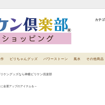
カテ
ニビリちゃん
ッズで幸運を目指そう！～風水ア
黄金シリーズ
×引き寄せの法則～
その他商品
部作
ビリちゃんグッズ
パワーストーン
風水
その他商品
ビリケングッズなら神癒ビリケン倶楽部
りに金運アップのアイテムを～