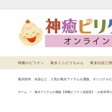
神癒のビリケン
年末年始 運気アップ アイテム
黄金伝説三部作
風水ミ
恋愛運
風水グ
イテム
パワーストーン
風水
神癒のビリケン
風水ミニビリちゃん
黄金伝説三
風水財布、水晶など、人気の風水アイテムを通販。オリジナル
ホーム
風水アイテムの通販【神癒ビリケン倶楽部】～お財布周