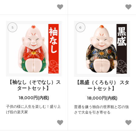
5
6
【袖なし（そでなし）ス
【黒盛（くろもり） スタ
タートセット】
ートセット】
18,000円(内税)
18,000円(内税)
子供の様に人生を楽しむ！盛り上
普通を嫌う独自の世界観と芯の強
げ役の楽天家
さで大金を引き寄せる