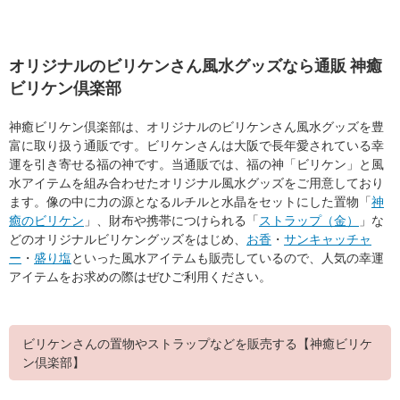
オリジナルのビリケンさん風水グッズなら通販 神癒
ビリケン倶楽部
神癒ビリケン倶楽部は、オリジナルのビリケンさん風水グッズを豊
富に取り扱う通販です。ビリケンさんは大阪で長年愛されている幸
運を引き寄せる福の神です。当通販では、福の神「ビリケン」と風
水アイテムを組み合わせたオリジナル風水グッズをご用意しており
ます。像の中に力の源となるルチルと水晶をセットにした置物「
神
癒のビリケン
」、財布や携帯につけられる「
ストラップ（金）
」な
どのオリジナルビリケングッズをはじめ、
お香
・
サンキャッチャ
ー
・
盛り塩
といった風水アイテムも販売しているので、人気の幸運
アイテムをお求めの際はぜひご利用ください。
ビリケンさんの置物やストラップなどを販売する【神癒ビリケ
ン倶楽部】