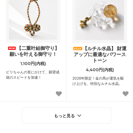
【二重叶結御守り】
【ルチル水晶】 財運
願いを叶える御守り！
アップに最適なパワース
トーン
1,100円(内税)
4,400円(内税)
ビリちゃんの首にかけて、願望成
就のスピードを加速！
2026年限定！金の馬が運気を駆
け上げる、特別なルチル水晶。
もっと見る