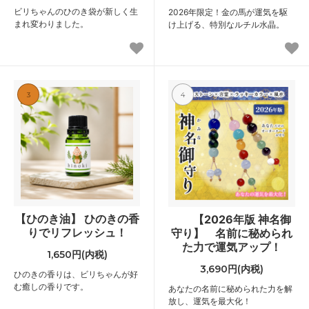
ビリちゃんのひのき袋が新しく生
2026年限定！金の馬が運気を駆
まれ変わりました。
け上げる、特別なルチル水晶。
3
4
【ひのき油】 ひのきの香
【2026年版 神名御
りでリフレッシュ！
守り】 名前に秘められ
た力で運気アップ！
1,650円(内税)
3,690円(内税)
ひのきの香りは、ビリちゃんが好
む癒しの香りです。
あなたの名前に秘められた力を解
放し、運気を最大化！