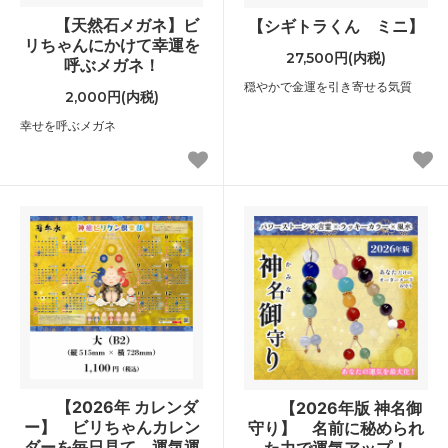
【天然石メガネ】ビ
【シギトラくん ミニ】
リちゃんにかけて幸運を
27,500円(内税)
呼ぶメガネ！
穏やかで金運を引き寄せる気質
2,000円(内税)
幸せを呼ぶメガネ
【2026年 カレンダ
【2026年版 神名御
ー】 ビリちゃんカレン
守り】 名前に秘められ
ダーを毎日見て、運気運
た力で運気アップ！