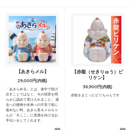
【あきらメル】
【赤龍（せきりゅう）ビ
リケン】
29,000円(内税)
36,900円(内税)
「あきらめる」とは、途中で投げ
出すことではなく、今の現実を明
赤龍をまとったビリちゃんです
らかに認めて受け入れること。 過
去への後悔や未来への不安で前に
進めない時、あきら君＆メルちゃ
んが「今ここ」に意識を向けるお
手伝いをしてくれます。