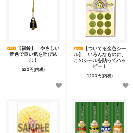
【福鈴】 やさしい
【ついてる金色シー
音色で良い気を呼び込
ル】 いろんなものに、
む！
このシールを貼ってハッ
ピー！
550円(内税)
1,100円(内税)