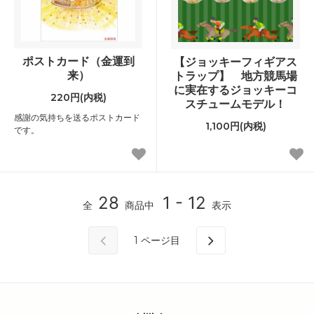
ポストカード（金運到
【ジョッキーフィギアス
来）
トラップ】 地方競馬場
に実在するジョッキーコ
220円(内税)
スチュームモデル！
感謝の気持ちを送るポストカード
1,100円(内税)
です。
28
1 - 12
全
商品中
表示
1
ページ目