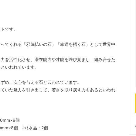
ットです。
守ってくれる「邪気払いの石」「幸運を招く石」として世界中
命力を活性化させ、潜在能力や才能を呼び覚まし、組み合せた
るといわれています。
しずめ、安心を与える石と云われています。
れていた魅力を引き出して、若さを取り戻す力もあるといわれ
水晶：10mm×9個
10mm×8個 ｶｯﾄ水晶：2個