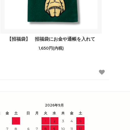
【招福袋】 招福袋にお金や通帳を入れて
1,650円(内税)
2026年9月
木
金
土
日
月
火
水
木
金
土
1
1
2
3
4
5
7
8
6
7
8
9
10
11
12