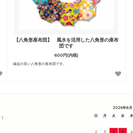
【八角形座布団】 風水を活用した八角形の座布
団です
600円(内税)
縁起の良い八角形の座布団です。
2026年8月
日
月
火
水
す！
2
3
4
5
6