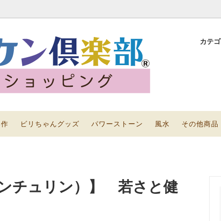
カテ
ニビリちゃん
ッズで幸運を目指そう！～風水ア
黄金シリーズ
×引き寄せの法則～
その他商品
部作
ビリちゃんグッズ
パワーストーン
風水
その他商品
ンチュリン）】 若さと健