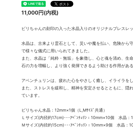
11,000円(内税)
ビリちゃんの刻印の入った水晶入りのオリジナルブレスレ
水晶は、古来より霊石として、災いや魔を払い、危険から
で様々な儀式に用いられてきました。
また、水晶は「純粋・無垢」を象徴し、心と魂を清め、生
石の力を増幅し、より強く発揮できるよう助ける作用があ
アベンチュリンは、疲れた心をやさしく癒し、イライラを
また、ストレスを緩和し、精神を安定させるとともに、隠
ています。
ビリちゃん水晶：12mm×1個（L,Mｻｲｽﾞ共通）
Ｌサイズ(内径約17cm)･･･ｱﾍﾞﾝﾁｭﾘﾝ：10mm×10個 
Ｍサイズ(内径約15cm)･･･ｱﾍﾞﾝﾁｭﾘﾝ：10mm×9個 水晶：