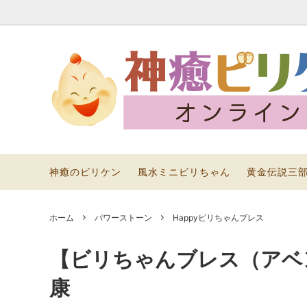
神癒のビリケン
年末年始 運気アップ アイテム
黄金伝説三部作
風水ミ
恋愛運
風水グ
イテム
パワーストーン
風水
神癒のビリケン
風水ミニビリちゃん
黄金伝説三
ホーム
パワーストーン
Happyビリちゃんブレス
【ビリちゃんブレス（アベ
康